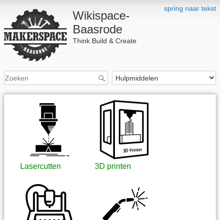
spring naar tekst
Wikispace-
Baasrode
Think Build & Create
Lasercutten
3D printen