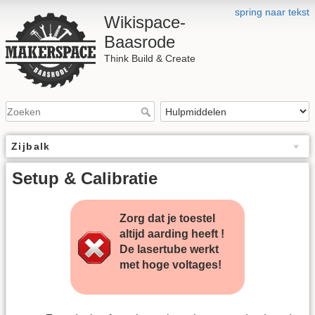
spring naar tekst
Wikispace-
Baasrode
Think Build & Create
Zijbalk
Setup & Calibratie
Zorg dat je toestel
altijd aarding heeft !
De lasertube werkt
met hoge voltages!