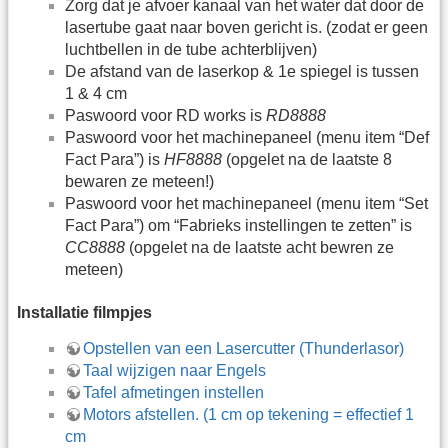
Zorg dat je afvoer kanaal van het water dat door de
lasertube gaat naar boven gericht is. (zodat er geen
luchtbellen in de tube achterblijven)
De afstand van de laserkop & 1e spiegel is tussen
1 & 4 cm
Paswoord voor RD works is
RD8888
Paswoord voor het machinepaneel (menu item “Def
Fact Para”) is
HF8888
(opgelet na de laatste 8
bewaren ze meteen!)
Paswoord voor het machinepaneel (menu item “Set
Fact Para”) om “Fabrieks instellingen te zetten” is
CC8888
(opgelet na de laatste acht bewren ze
meteen)
Installatie filmpjes
Opstellen van een Lasercutter (Thunderlasor)
Taal wijzigen naar Engels
Tafel afmetingen instellen
Motors afstellen. (1 cm op tekening = effectief 1
cm